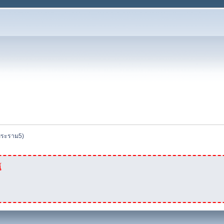
พระราม5)
้