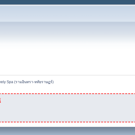
ely Spa (รามอินทรา-หทัยราษฏร์)
้