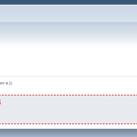
าทร ซ.1)
้