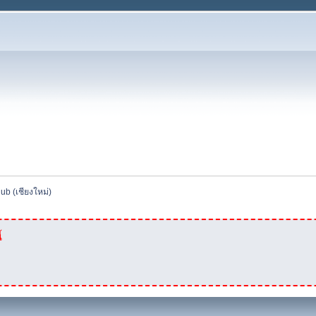
ub (เชียงใหม่)
้