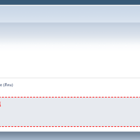
e (สีลม)
้