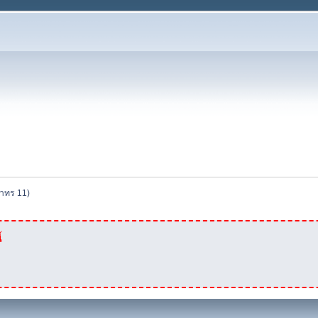
าทร 11)
้