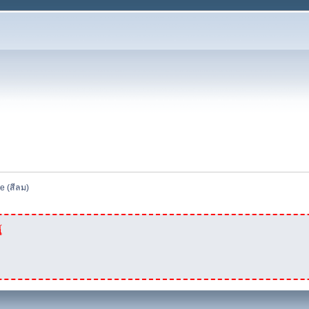
e (สีลม)
้