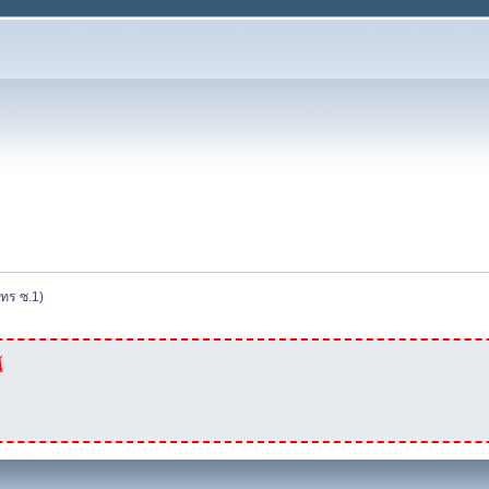
าทร ซ.1)
้