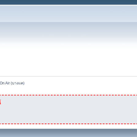
On Air (บางแค)
้